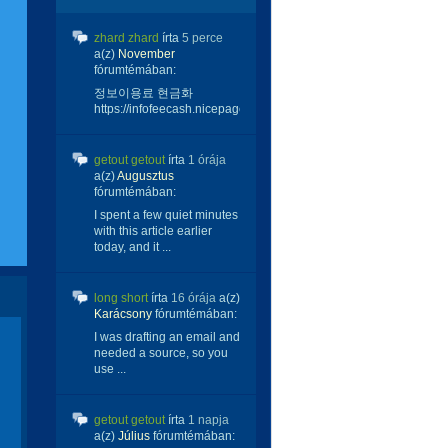
zhard zhard
írta
5 perce
a(z)
November
fórumtémában:
정보이용료 현금화
https://infofeecash.nicepage...
getout getout
írta
1 órája
a(z)
Augusztus
fórumtémában:
I spent a few quiet minutes
with this article earlier
today, and it ...
long short
írta
16 órája
a(z)
Karácsony
fórumtémában:
I was drafting an email and
needed a source, so you
use ...
getout getout
írta
1 napja
a(z)
Július
fórumtémában: