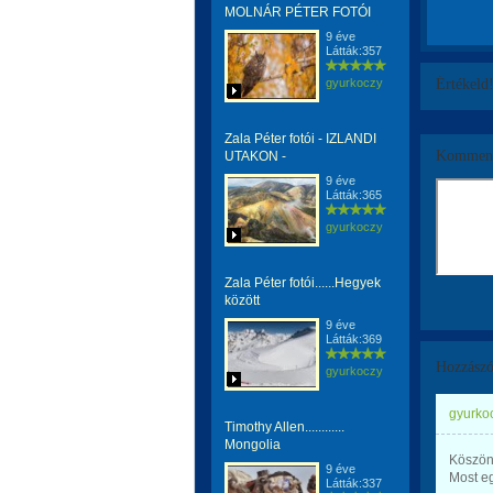
MOLNÁR PÉTER FOTÓI
9 éve
Látták:357
gyurkoczy
Értékeld
Zala Péter fotói - IZLANDI
Komment
UTAKON -
9 éve
Látták:365
gyurkoczy
Zala Péter fotói......Hegyek
között
9 éve
Látták:369
Hozzászó
gyurkoczy
gyurkoc
Timothy Allen............
Mongolia
Köszönö
9 éve
Most eg
Látták:337