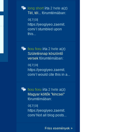
long short
írta
2 hete
a(z)
Tél, tél...
fórumtémában:
여기여
https://yeogiyeo.zaemit.
com/ I stumbled upon
this...
fxxu fxxu
írta
2 hete
a(z)
Születésnap köszöntő
versek
fórumtémában:
여기여
https://yeogiyeo.zaemit.
com/ I would cite this in a...
fxxu fxxu
írta
2 hete
a(z)
Magyar költők "kincsei"
fórumtémában:
여기여
https://yeogiyeo.zaemit.
com/ Not all blog posts...
Friss események »