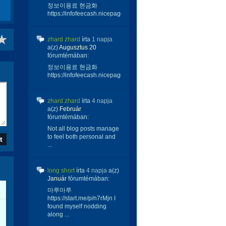
정보이용료 현금화
https://infofeecash.nicepage...
zhard zhard
írta
1 napja
a(z)
Augusztus 20
fórumtémában:
정보이용료 현금화
https://infofeecash.nicepage...
zhard zhard
írta
4 napja
a(z)
Február
fórumtémában:
Not all blog posts manage
to feel both personal and
...
long short
írta
4 napja
a(z)
Január
fórumtémában:
마루마루
https://start.me/p/n7rMjn I
found myself nodding
along ...