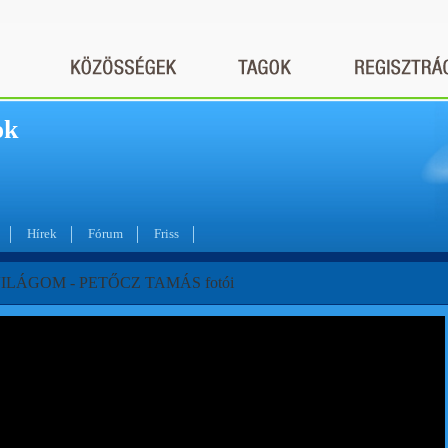
ok
Hírek
Fórum
Friss
ILÁGOM - PETŐCZ TAMÁS fotói