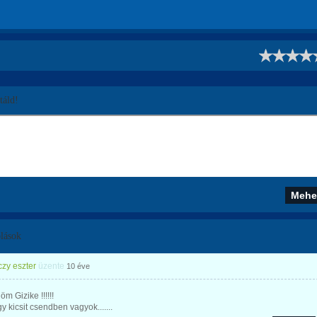
!
áld!
lások
zy eszter
üzente
10 éve
m Gizike !!!!!!
y kicsit csendben vagyok.......