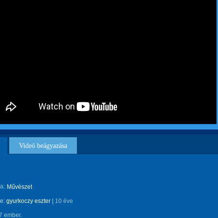
Videó beágyazása
a:
Művészet
te:
gyurkoczy eszter
|
10 éve
7 ember.