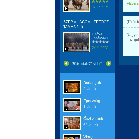
Előzm
gyurkoczy
SZÉP VILÁGOM - PETŐCZ
[Törölt 
TAMÁS fotói
10 éve
Nagyon 
Látták:338
hazájuk
gyurkoczy
7/10
oldal (79 videó)
Barlangok...
3 videó
Egészség
1 videó
Őszi videók
69 videó
Virágok