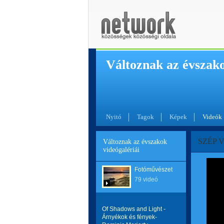
Változnak az évszak
Nyitó
Tagok
Képek
Videók
SZÉP V
Változnak az évszakok
videógalériái
Fotóművészet
79 videó
Of Shadows and Light -
Árnyékok és fények-