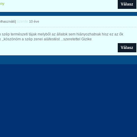
ény
Válasz
üzente
felhasználó]
10 éve
szép természeti tájak melyből az állatok sem hiányozhatnak hisz ez az ők
 ,,köszönöm a szép zenei aláfestést ...szeretettel Gizike
Válasz