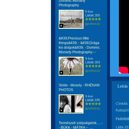
Dominic Moriarty
Photography
9 éve
Látták:355
gyurkoczy
&#39;Precious little
things&#39; - &#39;Drága
kis dolgok&#39; - Dominic
Moriarty Photography --
9 éve
Látták:353
gyurkoczy
Smile - Mosoly - RHÉNAN
Leírás
PHOTOS
9 éve
Látták:335
Címkék:
gyurkoczy
Kategóri
Feltöltöt
Természeti szépségeink......-
Látta 33
- BÜKK - MÁTRA -- .....