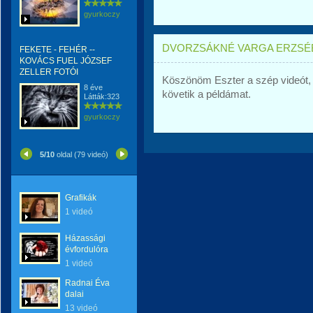
gyurkoczy
DVORZSÁKNÉ VARGA ERZSÉ
FEKETE - FEHÉR --
KOVÁCS FUEL JÓZSEF
ZELLER FOTÓI
Köszönöm Eszter a szép videót,
8 éve
követik a példámat.
Látták:323
gyurkoczy
5/10
oldal (79 videó)
Grafikák
1 videó
Házassági
évfordulóra
1 videó
Radnai Éva
dalai
13 videó