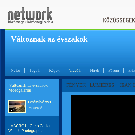
Változnak az évszakok
Nyitó
Tagok
Képek
Videók
Hírek
Fórum
Fris
FÉNYEK - LUMIÉRES -- JEAN
Változnak az évszakok
videógalériái
Fotóművészet
79 videó
- MACRO I. - Carlo Galliani
Wildlife Photographer -