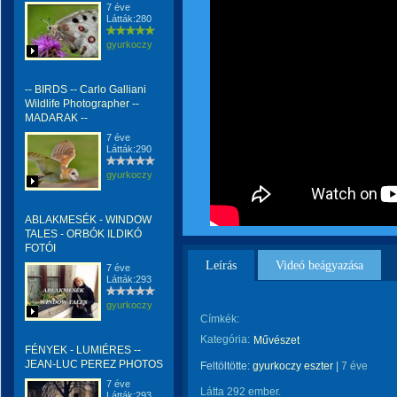
7 éve
Látták:280
gyurkoczy
-- BIRDS -- Carlo Galliani
Wildlife Photographer --
MADARAK --
7 éve
Látták:290
gyurkoczy
ABLAKMESÉK - WINDOW
TALES - ORBÓK ILDIKÓ
FOTÓI
Leírás
Videó beágyazása
7 éve
Látták:293
gyurkoczy
Címkék:
Kategória:
Művészet
FÉNYEK - LUMIÉRES --
JEAN-LUC PEREZ PHOTOS
Feltöltötte:
gyurkoczy eszter
|
7 éve
7 éve
Látta 292 ember.
Látták:293