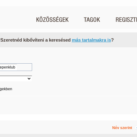
 Szeretnéd kibővíteni a keresésed
más tartalmakra is
?
égekben
Név szerint