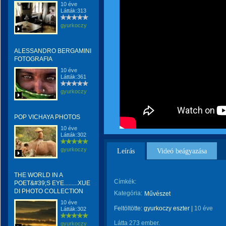
10 éve
Látták:313
gyurkoczy
ALESSANDRO BERGAMINI
FOTOGRAFIA
10 éve
Látták:361
gyurkoczy
POP VICHAYA PHOTOS
10 éve
Látták:302
gyurkoczy
Leírás
Videó beágyazása
THE WORLD IN A
Címkék:
POET&#39;S EYE.........XUE
DI PHOTO COLLECTION
Kategória:
Művészet
10 éve
Feltöltötte:
gyurkoczy eszter
|
10 éve
Látták:302
Látta 273 ember.
gyurkoczy