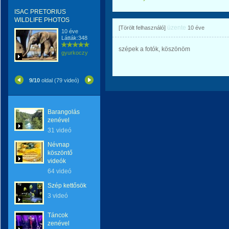
ISAC PRETORIUS
WILDLIFE PHOTOS
üzente
[Törölt felhasználó]
10 éve
10 éve
Látták:348
szépek a fotók, köszönöm
gyurkoczy
9/10
oldal (79 videó)
Barangolás
zenével
31 videó
Névnap
köszöntő
videók
64 videó
Szép kettősök
3 videó
Táncok
zenével