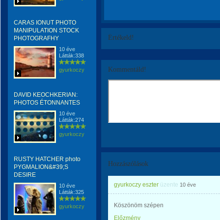
CARAS IONUT PHOTO
MANIPULATION STOCK
Értékeld!
PHOTOGRAFHY
10 éve
Látták:338
Kommentáld!
gyurkoczy
DAVID KEOCHKERIAN:
PHOTOS ÉTONNANTES
10 éve
Látták:274
gyurkoczy
RUSTY HATCHER photo
Hozzászólások
PYGMALION&#39;S
DESIRE
gyurkoczy eszter
üzente
10 éve
10 éve
Látták:325
Köszönöm szépen
gyurkoczy
Előzmény