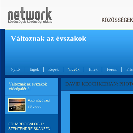
Változnak az évszakok
Nyitó
Tagok
Képek
Videók
Hírek
Fórum
Fris
DAVID KEOCHKERIAN: PHO
Változnak az évszakok
videógalériái
Fotóművészet
79 videó
EDUARDO BALOGH :
SZENTENDRE SKANZEN