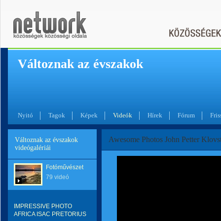
Változnak az évszakok
Nyitó
Tagok
Képek
Videók
Hírek
Fórum
Fris
Awesome Photos John Petter Klovs
Változnak az évszakok
videógalériái
Fotóművészet
79 videó
IMPRESSIVE PHOTO
AFRICA ISAC PRETORIUS