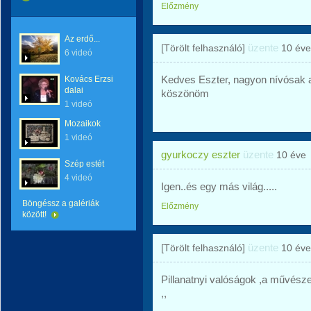
Előzmény
Az erdő...
üzente
[Törölt felhasználó]
10 éve
6 videó
Kedves Eszter, nagyon nívósak a
Kovács Erzsi
dalai
köszönöm
1 videó
Mozaikok
1 videó
gyurkoczy eszter
üzente
10 éve
Szép estét
4 videó
Igen..és egy más világ.....
Böngéssz a galériák
Előzmény
között!
üzente
[Törölt felhasználó]
10 éve
Pillanatnyi valóságok ,a művész
,,