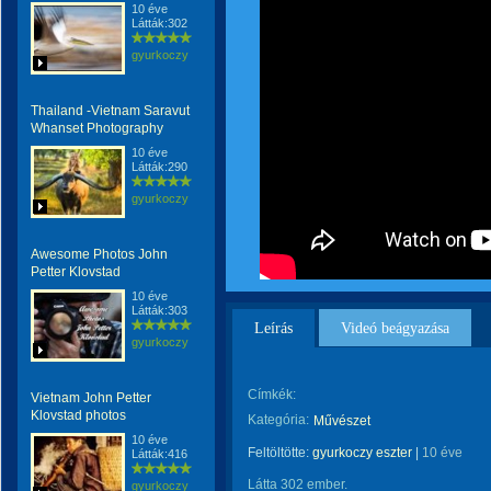
10 éve
Látták:302
gyurkoczy
Thailand -Vietnam Saravut
Whanset Photography
10 éve
Látták:290
gyurkoczy
Awesome Photos John
Petter Klovstad
10 éve
Látták:303
Leírás
Videó beágyazása
gyurkoczy
Címkék:
Vietnam John Petter
Klovstad photos
Kategória:
Művészet
10 éve
Feltöltötte:
gyurkoczy eszter
|
10 éve
Látták:416
Látta 302 ember.
gyurkoczy