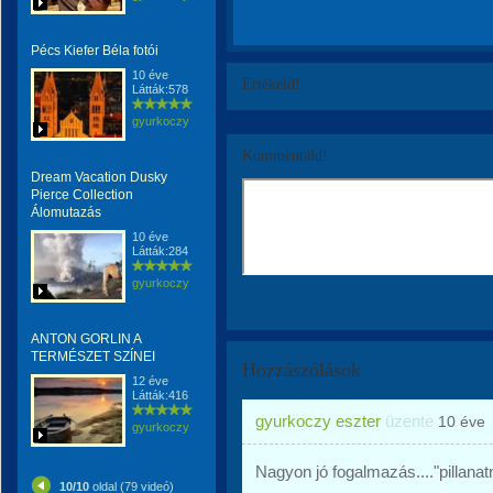
Pécs Kiefer Béla fotói
10 éve
Értékeld!
Látták:578
gyurkoczy
Kommentáld!
Dream Vacation Dusky
Pierce Collection
Álomutazás
10 éve
Látták:284
gyurkoczy
ANTON GORLIN A
TERMÉSZET SZÍNEI
Hozzászólások
12 éve
Látták:416
gyurkoczy eszter
üzente
10 éve
gyurkoczy
Nagyon jó fogalmazás...."pillanat
10/10
oldal (79 videó)