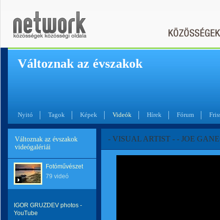
Változnak az évszakok
Nyitó
Tagok
Képek
Videók
Hírek
Fórum
Fris
- VISUAL ARTIST - - JOE GANE
Változnak az évszakok
videógalériái
Fotóművészet
79 videó
IGOR GRUZDEV photos -
YouTube