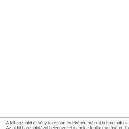
A felhasználói élmény fokozása érdekében már mi is használunk 
Az oldal használatával beleegyezel a cookie-k alkalmazásába. To