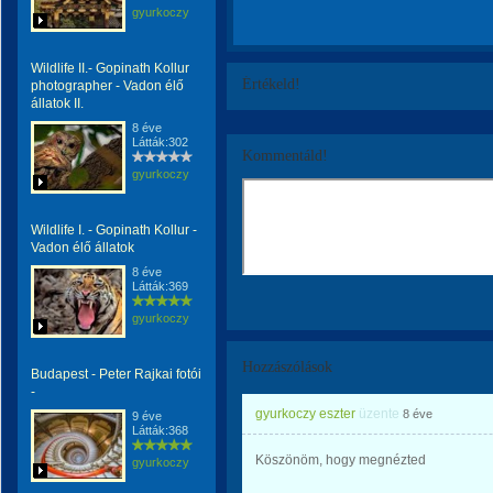
gyurkoczy
Wildlife II.- Gopinath Kollur
Értékeld!
photographer - Vadon élő
állatok II.
8 éve
Látták:302
Kommentáld!
gyurkoczy
Wildlife I. - Gopinath Kollur -
Vadon élő állatok
8 éve
Látták:369
gyurkoczy
Hozzászólások
Budapest - Peter Rajkai fotói
-
gyurkoczy eszter
üzente
8 éve
9 éve
Látták:368
Köszönöm, hogy megnézted
gyurkoczy