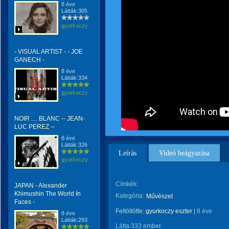
8 éve
Látták:305
gyurkoczy
- VISUAL ARTIST - - JOE
GANECH -
8 éve
Látták:334
gyurkoczy
NOIR .... BLANC -- JEAN-
LUC PEREZ --
8 éve
Látták:326
Leírás
Videó beágyazása
gyurkoczy
Címkék:
JAPAN - Alexander
Khimushin The World In
Kategória:
Művészet
Faces -
Feltöltötte:
gyurkoczy eszter
|
8 éve
8 éve
Látták:293
Látta 333 ember.