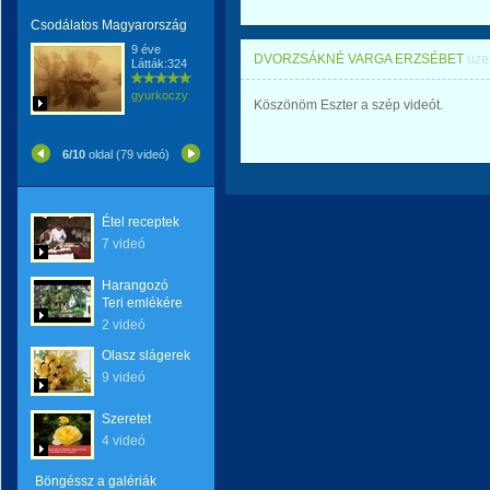
Csodálatos Magyarország
9 éve
DVORZSÁKNÉ VARGA ERZSÉBET
üze
Látták:324
gyurkoczy
Köszönöm Eszter a szép videót.
6/10
oldal (79 videó)
Étel receptek
7 videó
Harangozó
Teri emlékére
2 videó
Olasz slágerek
9 videó
Szeretet
4 videó
Böngéssz a galériák