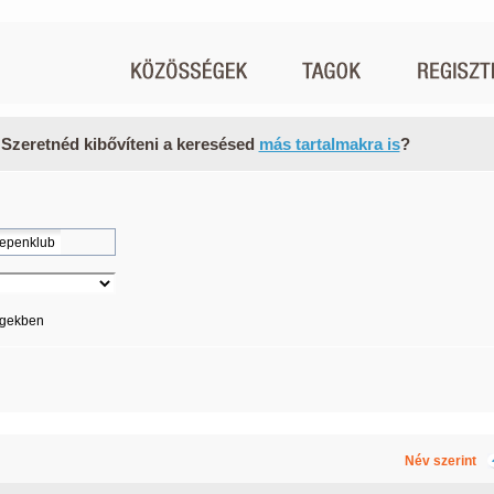
 Szeretnéd kibővíteni a keresésed
más tartalmakra is
?
égekben
Név szerint