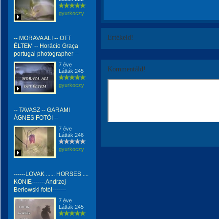
gyurkoczy
Értékeld!
-- MORAVA ALI -- OTT
ÉLTEM -- Horácio Graça
portugal photographer --
7 éve
Kommentáld!
Látták:245
gyurkoczy
-- TAVASZ -- GARAMI
ÁGNES FOTÓI --
7 éve
Látták:246
gyurkoczy
------LOVAK ...... HORSES ....
KONIE-------Andrzej
Berłowski fotói-------
7 éve
Látták:245