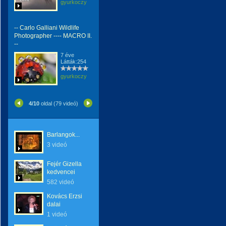
gyurkoczy
-- Carlo Galliani Wildlife
Photographer ---- MACRO II.
--
7 éve
Látták:254
gyurkoczy
4/10
oldal (79 videó)
Barlangok...
3 videó
Fejér Gizella
kedvencei
582 videó
Kovács Erzsi
dalai
1 videó