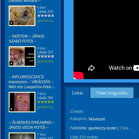
Dominic Moriarty --
6 éve
Látták:220
gyurkoczy
-- KERTEM -- JÁNOS
SZABÓ FOTÓI --
6 éve
Látták:223
gyurkoczy
-- INFLORESCENCE
impression -- VIRÁGZÁS --
Miró von Laugaricio Artist --
Leírás
Videó beágyazása
7 éve
Látták:225
gyurkoczy
Címkék:
Kategória:
Művészet
-- ÁLMODÁS DREAMING --
JÁNOS VIZÚR FOTÓI --
Feltöltötte:
gyurkoczy eszter
|
7 éve
7 éve
Látta 253 ember.
Látták:222