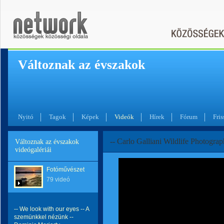
Változnak az évszakok
Nyitó
Tagok
Képek
Videók
Hírek
Fórum
Fris
-- Carlo Galliani Wildlife Photogra
Változnak az évszakok
videógalériái
Fotóművészet
79 videó
-- We look with our eyes -- A
szemünkkel nézünk --