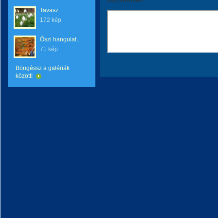
Tavasz
172 kép
Őszi hangulat...
71 kép
Böngéssz a galériák
között!