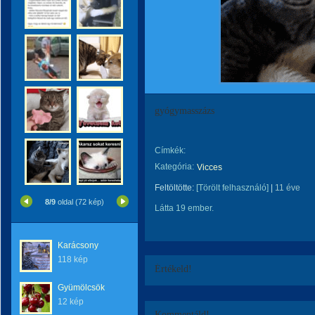
gyógymasszázs
Címkék:
Kategória:
Vicces
Feltöltötte:
[Törölt felhasználó]
|
11 éve
8/9
oldal (72 kép)
Látta 19 ember.
Karácsony
118 kép
Értékeld!
Gyümölcsök
12 kép
Kommentáld!