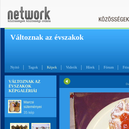
Változnak az évszakok
Nyitó
Tagok
Képek
Videók
Hírek
Fórum
Fris
VÁLTOZNAK AZ
Di
ÉVSZAKOK
KÉPGALÉRIÁI
Marcsi
süteményei
35 kép