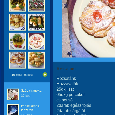
Rózsafánk
1/5
oldal (35 kép)
Rózsafánk
Hozzávalók
25dk liszt
Szép virágok...
05dkg porcukor
37 kép
csipet só
2darab egész tojás
Irenke kepek-
idezetek
2darab sárgáját