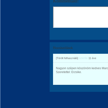
Kommentáld!
Hozzászólások
üzente
[Törölt felhasználó]
11 éve
Nagyon szépen köszönöm kedves Marcsi 
Szeretettel: Erzsike.