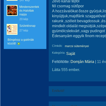
147 kép
2evő kanál tejföl
fél csomag sütőpor
Mindenszentek
A hozzávalókat őssze gyúrjuk,l
és Halottak
napja
kinyújtjuk,majdfánk szaggatóva
20 kép
rakunk ,széleit bevagdossuk ,é
mindkét oldalát megsütjük,szép
Születésnap
gyümölcslekvárt ,vagy pudingot 
27 kép
Édesanyám eggyik finom recept
Böngéssz a galériák
között!
Címkék:
marcsi süteményei
Kategória:
Saját
Feltöltötte:
Domján Mária
|
11 é
Látta 555 ember.
Értékeld!