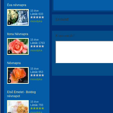
Éva névnapra
15 éve
Látták:633
Értékeld!
mosolyka
Ilona Névnapra
Kommentáld!
15 éve
Látták:1763
mosolyka
Névnapra
15 éve
Látták:953
mosolyka
Első Emelet - Boldog
névnapot
15 éve
Látták:793
mosolyka