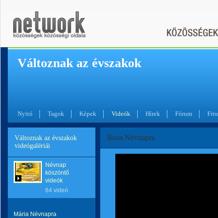
Változnak az évszakok
Nyitó
Tagok
Képek
Videók
Hírek
Fórum
Fris
Ilona Névnapra
Változnak az évszakok
videógalériái
Névnap
köszöntő
videók
64 videó
Mária Névnapra