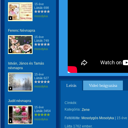
15 éve
Látták:698
mosolyka
Ferenc Névnapra
15 éve
Látták:749
mosolyka
István, János és Tamás
névnapra
15 éve
Látták:627
Leírás
Videó beágyazása
mosolyka
Judit névnapra
Címkék:
15 éve
Kategória:
Zene
Látták:3454
Feltöltötte:
Mosolygós Mosolyka
|
15 éve
mosolyka
Látta 1762 ember.