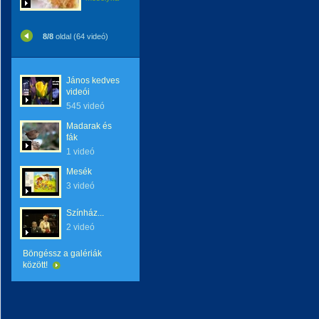
8/8
oldal (64 videó)
János kedves
videói
545 videó
Madarak és
fák
1 videó
Mesék
3 videó
Színház...
2 videó
Böngéssz a galériák
között!