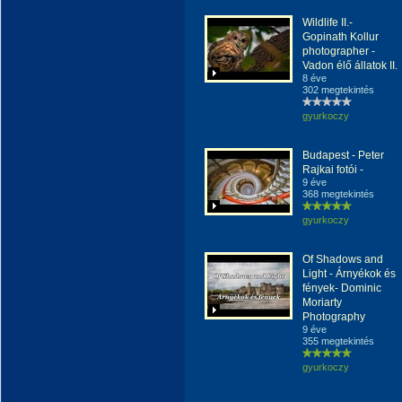
Wildlife II.-
Gopinath Kollur
photographer -
Vadon élő állatok II.
8 éve
302 megtekintés
gyurkoczy
Budapest - Peter
Rajkai fotói -
9 éve
368 megtekintés
gyurkoczy
Of Shadows and
Light - Árnyékok és
fények- Dominic
Moriarty
Photography
9 éve
355 megtekintés
gyurkoczy