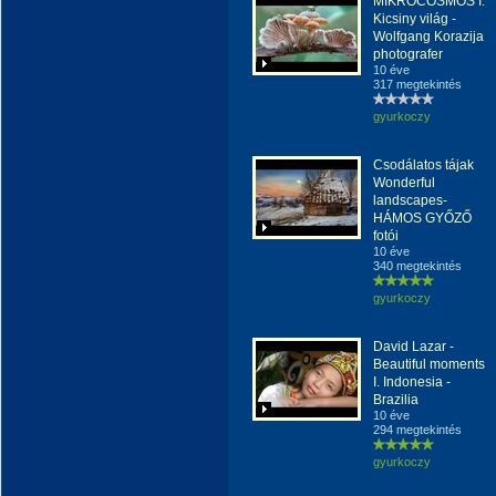
MIKROCOSMOS I.
Kicsiny világ -
Wolfgang Korazija
photografer
10 éve
317 megtekintés
gyurkoczy
Csodálatos tájak
Wonderful
landscapes-
HÁMOS GYŐZŐ
fotói
10 éve
340 megtekintés
gyurkoczy
David Lazar -
Beautiful moments
I. Indonesia -
Brazilia
10 éve
294 megtekintés
gyurkoczy