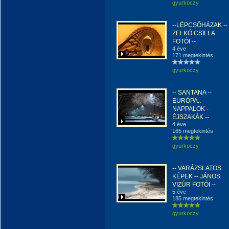
gyurkoczy
--LÉPCSŐHÁZAK --
ZELKÓ CSILLA
FOTÓI --
4 éve
171 megtekintés
gyurkoczy
-- SANTANA --
EURÓPA..
NAPPALOK -
ÉJSZAKÁK --
4 éve
165 megtekintés
gyurkoczy
-- VARÁZSLATOS
KÉPEK -- JÁNOS
VIZÚR FOTÓI --
5 éve
185 megtekintés
gyurkoczy