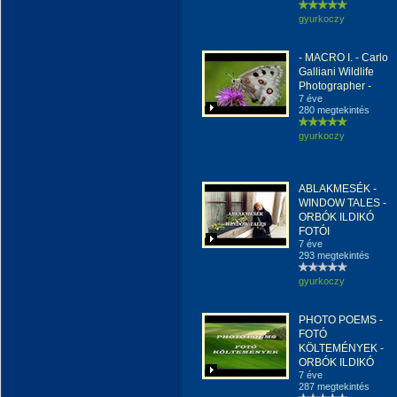
gyurkoczy
- MACRO I. - Carlo
Galliani Wildlife
Photographer -
7 éve
280 megtekintés
gyurkoczy
ABLAKMESÉK -
WINDOW TALES -
ORBÓK ILDIKÓ
FOTÓI
7 éve
293 megtekintés
gyurkoczy
PHOTO POEMS -
FOTÓ
KÖLTEMÉNYEK -
ORBÓK ILDIKÓ
7 éve
287 megtekintés