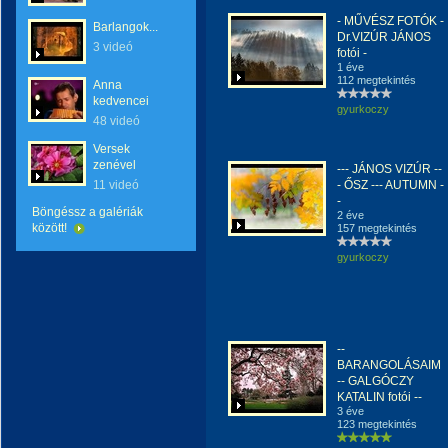
- MŰVÉSZ FOTÓK -
Barlangok...
Dr.VIZÚR JÁNOS
3 videó
fotói -
1 éve
112 megtekintés
Anna
kedvencei
gyurkoczy
48 videó
Versek
zenével
--- JÁNOS VIZÚR --
11 videó
- ŐSZ --- AUTUMN -
-
Böngéssz a galériák
2 éve
között!
157 megtekintés
gyurkoczy
--
BARANGOLÁSAIM
-- GALGÓCZY
KATALIN fotói --
3 éve
123 megtekintés