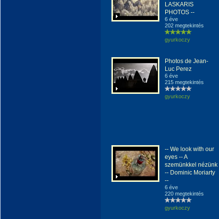
LASKARIS
PHOTOS --
6 éve
202 megtekintés
gyurkoczy
Photos de Jean-
Luc Perez
6 éve
215 megtekintés
gyurkoczy
-- We look with our
eyes -- A
szemünkkel nézünk
-- Dominic Moriarty
--
6 éve
220 megtekintés
gyurkoczy