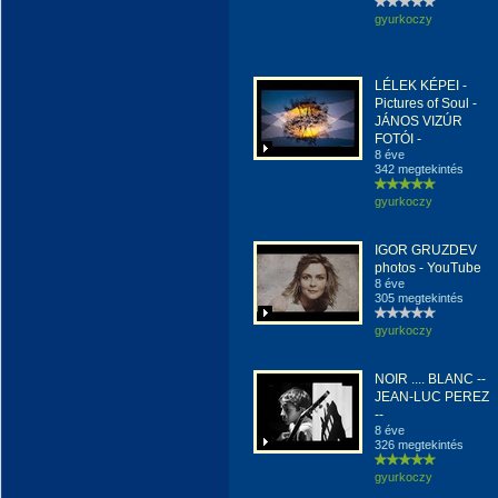
gyurkoczy
LÉLEK KÉPEI -
Pictures of Soul -
JÁNOS VIZÚR
FOTÓI -
8 éve
342 megtekintés
gyurkoczy
IGOR GRUZDEV
photos - YouTube
8 éve
305 megtekintés
gyurkoczy
NOIR .... BLANC --
JEAN-LUC PEREZ
--
8 éve
326 megtekintés
gyurkoczy