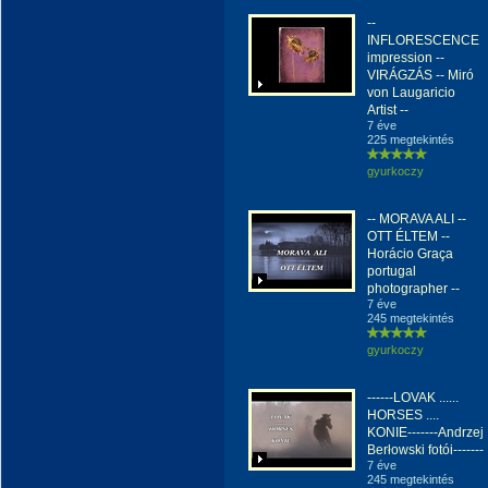
--
INFLORESCENCE
impression --
VIRÁGZÁS -- Miró
von Laugaricio
Artist --
7 éve
225 megtekintés
gyurkoczy
-- MORAVA ALI --
OTT ÉLTEM --
Horácio Graça
portugal
photographer --
7 éve
245 megtekintés
gyurkoczy
------LOVAK ......
HORSES ....
KONIE-------Andrzej
Berłowski fotói-------
7 éve
245 megtekintés