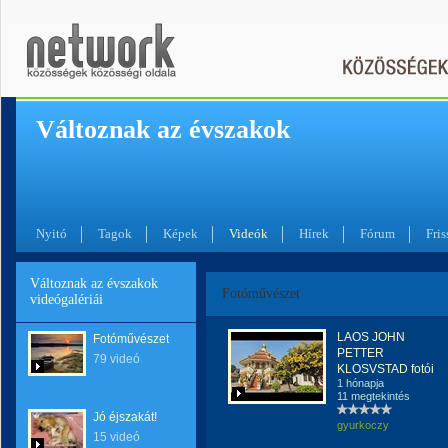
Változnak az évszakok
Nyitó
Tagok
Képek
Videók
Hírek
Fórum
Fris
Változnak az évszakok
Fotóművészet
videógalériái
LAOS JOHN
Fotóművészet
PETTER
79 videó
KLOSVSTAD fotói
1 hónapja
11 megtekintés
Jó éjszakát!
gyurkoczy
15 videó