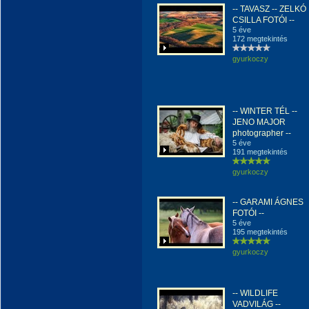
-- TAVASZ -- ZELKÓ
CSILLA FOTÓI --
5 éve
172 megtekintés
gyurkoczy
-- WINTER TÉL --
JENO MAJOR
photographer --
5 éve
191 megtekintés
gyurkoczy
-- GARAMI ÁGNES
FOTÓI --
5 éve
195 megtekintés
gyurkoczy
-- WILDLIFE
VADVILÁG --