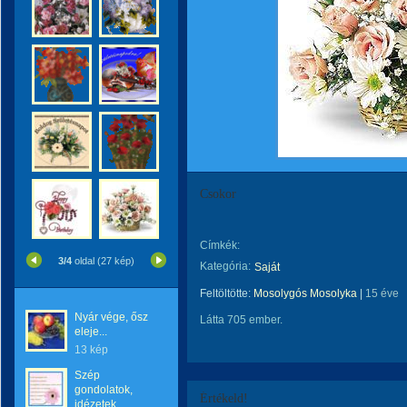
Csokor
Címkék:
3/4
oldal (27 kép)
Kategória:
Saját
Feltöltötte:
Mosolygós Mosolyka
|
15 éve
Nyár vége, ősz
Látta 705 ember.
eleje...
13 kép
Szép
gondolatok,
Értékeld!
idézetek...