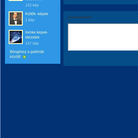
152 kép
Költők -képek
Kommentáld!
1 kép
Irenke kepek-
idezetek
147 kép
Böngéssz a galériák
között!