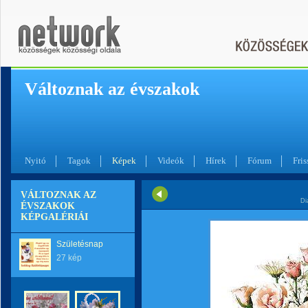
Változnak az évszakok
Nyitó
Tagok
Képek
Videók
Hírek
Fórum
Fris
VÁLTOZNAK AZ
Di
ÉVSZAKOK
KÉPGALÉRIÁI
Születésnap
27 kép