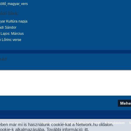
költő
magyar
vers
ódó hírek:
yar Kultúra napja
di Sándor
 Lajos: Március
 Lőrinc verse
áld!
jog fenntartva.
Impresszum
Felhasználási feltételek
Adatvédelem
M
ben már mi is használunk cookie-kat a Network.hu oldalon.
cookie-k alkalmazásába. További információ:
itt
.