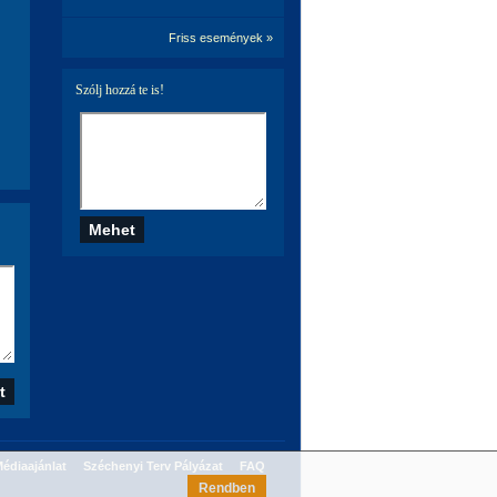
Friss események »
Szólj hozzá te is!
édiaajánlat
Széchenyi Terv Pályázat
FAQ
Rendben