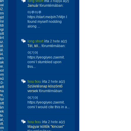
ban
long short
írta
3 napja
a(z)
kai
Január
fórumtémában:
42.
마루마루
pos
https://start.me/p/n7rMjn I
ajd
si
found myself nodding
ldi
along ...
égi
ott
ért
long short
írta
2 hete
a(z)
sz.
át.
Tél, tél...
fórumtémában:
ál.
여기여
4.
https://yeogiyeo.zaemit.
en
com/ I stumbled upon
nak
be.
this...
hol
lem
ímű
fxxu fxxu
írta
2 hete
a(z)
10-
Születésnap köszöntő
ett
éna
versek
fórumtémában:
re,
여기여
lyi
https://yeogiyeo.zaemit.
ott
com/ I would cite this in a...
tán
yek
te.
al,
fxxu fxxu
írta
2 hete
a(z)
tt.
Magyar költők "kincsei"
Bem