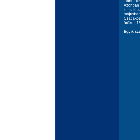
tábornok
Azonban P
ki is lép
májusban 
Csatlakoz
örökre, 18
Egyik szé