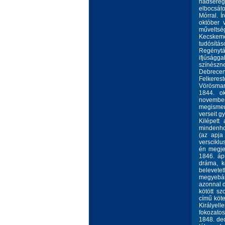
hadsereg
elbocsáto
Mórral. Í
október 
műveltsé
Kecskem
tudósítás
Regénytár
ifjúságga
színészn
Debrecenb
Felkerest
Vörösmart
1844. o
novembe
megismer
verseit g
Kilépett 
mindenhol
(az apja
versciklu
én megjel
1846. áp
dráma, k
belevete
megyebál
azonnal d
kötött s
című köte
Királyell
fokozato
1848. dec