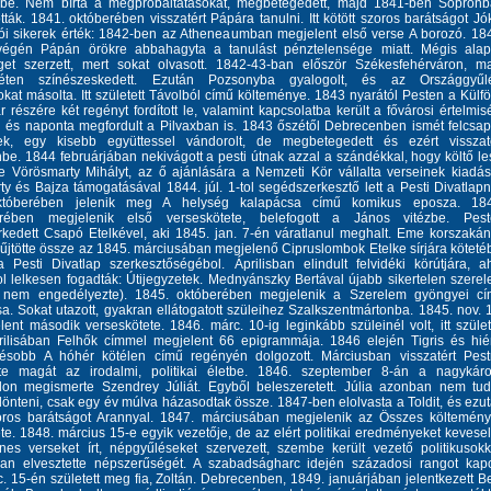
be. Nem bírta a megpróbáltatásokat, megbetegedett, majd 1841-ben Sopron
tták. 1841. októberében visszatért Pápára tanulni. Itt kötött szoros barátságot Jó
rói sikerek érték: 1842-ben az Atheneaumban megjelent első verse A borozó. 18
végén Pápán örökre abbahagyta a tanulást pénztelensége miatt. Mégis ala
get szerzett, mert sokat olvasott. 1842-43-ban először Székesfehérváron, m
éten színészeskedett. Ezután Pozsonyba gyalogolt, és az Országgyűlé
okat másolta. Itt született Távolból című költeménye. 1843 nyarától Pesten a Külfö
 részére két regényt fordított le, valamint kapcsolatba került a fővárosi értelmis
l és naponta megfordult a Pilvaxban is. 1843 őszétől Debrecenben ismét felcsap
ek, egy kisebb együttessel vándorolt, de megbetegedett és ezért visszat
e. 1844 februárjában nekivágott a pesti útnak azzal a szándékkal, hogy költő le
e Vörösmarty Mihályt, az ő ajánlására a Nemzeti Kör vállalta verseinek kiadás
y és Bajza támogatásával 1844. júl. 1-tol segédszerkesztő lett a Pesti Divatlapn
któberében jelenik meg A helység kalapácsa című komikus eposza. 184
rében megjelenik első verseskötete, belefogott a János vitézbe. Pest
kedett Csapó Etelkével, aki 1845. jan. 7-én váratlanul meghalt. Eme korszaká
yűjtötte össze az 1845. márciusában megjelenő Cipruslombok Etelke sírjára köteté
a Pesti Divatlap szerkesztőségébol. Áprilisban elindult felvidéki körútjára, a
 lelkesen fogadták: Útijegyzetek. Mednyánszky Bertával újabb sikertelen szere
 nem engedélyezte). 1845. októberében megjelenik a Szerelem gyöngyei c
sa. Sokat utazott, gyakran ellátogatott szüleihez Szalkszentmártonba. 1845. nov. 
ent második verseskötete. 1846. márc. 10-ig leginkább szüleinél volt, itt szület
rilisában Felhők címmel megjelent 66 epigrammája. 1846 elején Tigris és hi
ésobb A hóhér kötélen című regényén dolgozott. Márciusban visszatért Pest
tte magát az irodalmi, politikai életbe. 1846. szeptember 8-án a nagykáro
on megismerte Szendrey Júliát. Egyből beleszeretett. Júlia azonban nem tud
önteni, csak egy év múlva házasodtak össze. 1847-ben elolvasta a Toldit, és ezu
zoros barátságot Arannyal. 1847. márciusában megjelenik az Összes költemén
te. 1848. március 15-e egyik vezetője, de az elért politikai eredményeket kevesel
enes verseket írt, népgyűléseket szervezett, szembe került vezető politikusokk
san elvesztette népszerűségét. A szabadságharc idején századosi rangot kapo
. 15-én született meg fia, Zoltán. Debrecenben, 1849. januárjában jelentkezett 