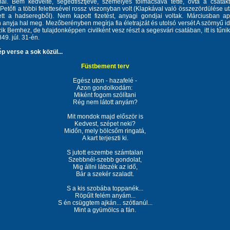
nál. Bem kedvelte, segédtisztjévé, személyes tolmácsává tette, óvta a csatákt
etőfi a többi felettesével rossz viszonyban volt (Klapkával való összezördülése u
ett a hadseregből). Nem kapott fizetést, anyagi gondjai voltak. Márciusban ap
anyja hal meg. Mezőberényben megírja fia életrajzát és utolsó versét A szörnyű id
ik Bemhez, de tulajdonképpen civilként vesz részt a segesvári csatában, itt is tűnik
49. júl. 31-én.
p verse a sok közül...
Füstbement terv
Egész uton - hazafelé -
Azon gondolkodám:
Miként fogom szólítani
Rég nem látott anyám?
Mit mondok majd először is
Kedvest, szépet neki?
Midőn, mely bölcsőm ringatá,
A kart terjeszti ki.
S jutott eszembe számtalan
Szebbnél-szebb gondolat,
Mig állni látszék az idő,
Bár a szekér szaladt.
S a kis szobába toppanék...
Röpűlt felém anyám...
S én csüggtem ajkán... szótlanúl...
Mint a gyümölcs a fán.