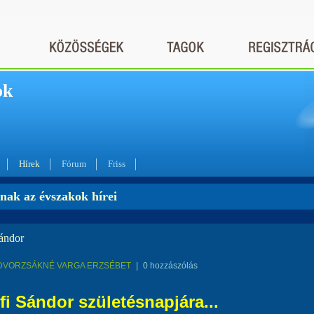
ok
Hírek
Fórum
Friss
nak az évszakok hírei
Sándor
DVORZSÁKNÉ VARGA ERZSÉBET
|
0 hozzászólás
fi Sándor születésnapjára...