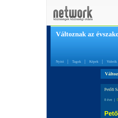
Változnak az évszak
Nyitó
Tagok
Képek
Videók
Változ
Petőfi 
8 éve
|
Pető