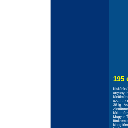
195 
Kiskőrösö
anyanyelv
körülmény
azzal az 
38-ig As
záróünn
költemén
Magyar T
tönkreme
kisegítő