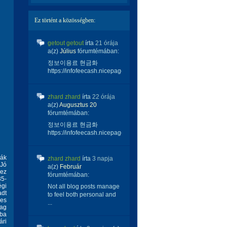
Ez történt a közösségben:
getout getout
írta
21 órája
a(z)
Július
fórumtémában:
정보이용료 현금화
https://infofeecash.nicepage...
zhard zhard
írta
22 órája
a(z)
Augusztus 20
fórumtémában:
정보이용료 현금화
https://infofeecash.nicepage...
vák
zhard zhard
írta
3 napja
 Jó
a(z)
Február
 ez
fórumtémában:
35-
égi
Not all blog posts manage
dt
to feel both personal and
mes
...
lag
zba
ári