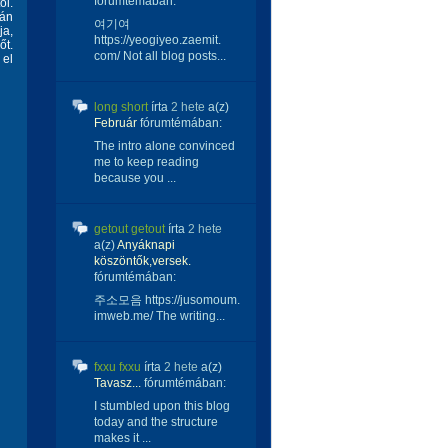
fórumtémában:
ól.
tán
여기여
ja,
https://yeogiyeo.zaemit.
őt.
com/ Not all blog posts...
 el
long short
írta
2 hete
a(z)
Február
fórumtémában:
The intro alone convinced
me to keep reading
because you ...
getout getout
írta
2 hete
a(z)
Anyáknapi
köszöntők,versek.
fórumtémában:
주소모음 https://jusomoum.
imweb.me/ The writing...
fxxu fxxu
írta
2 hete
a(z)
Tavasz...
fórumtémában:
I stumbled upon this blog
today and the structure
makes it ...