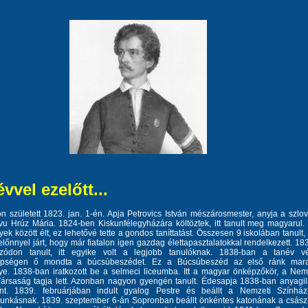
évvel ezelőtt...
n született 1823. jan. 1-én. Apja Petrovics István mészárosmester, anyja a szlo
u Hrúz Mária. 1824-ben Kiskunfélegyházára költöztek, itt tanult meg magyarul.
ek között élt, ez lehetővé tette a gondos taníttatást. Összesen 9 iskolában tanult,
előnnyel járt, hogy már fiatalon igen gazdag élettapasztalatokkal rendelkezett. 18
zódon tanult, itt egyike volt a legjobb tanulóknak. 1838-ban a tanév v
epségen ő mondta a búcsúbeszédet. Ez a Búcsúbeszéd az első ránk mara
ye. 1838-ban iratkozott be a selmeci liceumba. Itt a magyar önképzőkör, a Ne
ársaság tagja lett. Azonban nagyon gyengén tanult. Édesapja 1838-ban anyagi
nt. 1839. februárjában indult gyalog Pestre és beállt a Nemzeti Színhá
munkásnak. 1839. szeptember 6-án Sopronban beállt önkéntes katonának a csász