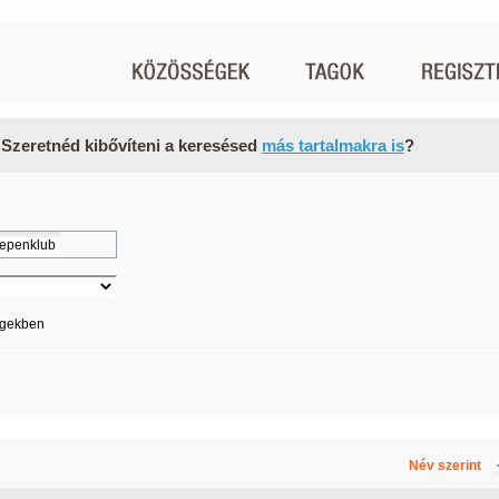
 Szeretnéd kibővíteni a keresésed
más tartalmakra is
?
égekben
Név szerint