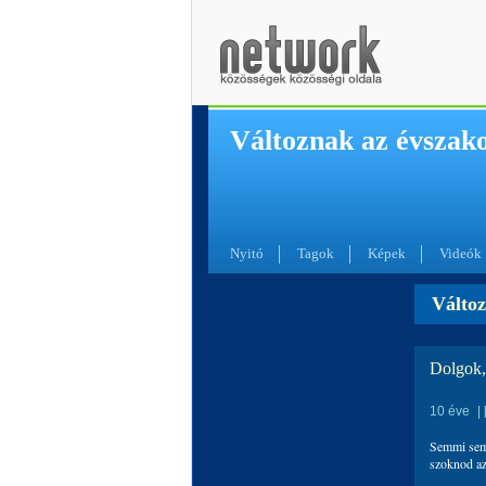
Változnak az évszak
Nyitó
Tagok
Képek
Videók
Változ
Dolgok,
10 éve
|
Semmi sem 
szoknod az