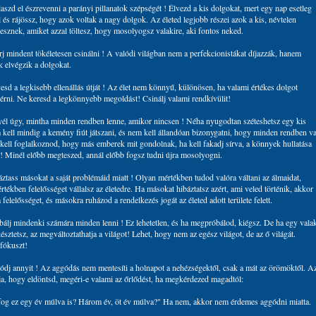
szd el észrevenni a parányi pillanatok szépségét ! Élvezd a kis dolgokat, mert egy nap esetleg
 és rájössz, hogy azok voltak a nagy dolgok. Az életed legjobb részei azok a kis, névtelen
lesznek, amiket azzal töltesz, hogy mosolyogsz valakire, aki fontos neked.
rj mindent tökéletesen csinálni ! A valódi világban nem a perfekcionistákat díjazzák, hanem
k elvégzik a dolgokat.
esd a legkisebb ellenállás útját ! Az élet nem könnyű, különösen, ha valami értékes dolgot
elérni. Ne keresd a legkönnyebb megoldást! Csinálj valami rendkívülit!
yél úgy, mintha minden rendben lenne, amikor nincsen ! Néha nyugodtan széteshetsz egy kis
 kell mindig a kemény fiút játszani, és nem kell állandóan bizonygatni, hogy minden rendben v
kell foglalkoznod, hogy más emberek mit gondolnak, ha kell fakadj sírva, a könnyek hullatása
! Minél előbb megteszed, annál előbb fogsz tudni újra mosolyogni.
áztass másokat a saját problémáid miatt ! Olyan mértékben tudod valóra váltani az álmaidat,
tékben felelősséget vállalsz az életedre. Ha másokat hibáztatsz azért, ami veled történik, akkor
a felelősséget, és másokra ruházod a rendelkezés jogát az életed adott területe felett.
bálj mindenki számára minden lenni ! Ez lehetetlen, és ha megpróbálod, kiégsz. De ha egy valak
sztetsz, az megváltoztathatja a világot! Lehet, hogy nem az egész világot, de az ő világát.
 fókuszt!
ódj annyit ! Az aggódás nem mentesíti a holnapot a nehézségektől, csak a mát az örömöktől. A
a, hogy eldöntsd, megéri-e valami az őrlődést, ha megkérdezed magadtól:
fog ez egy év múlva is? Három év, öt év múlva?" Ha nem, akkor nem érdemes aggódni miatta.