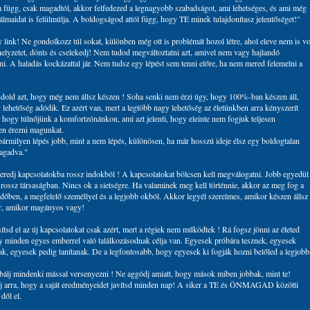
 függ, csak magadtól, akkor felfedezed a legnagyobb szabadságot, ami lehetséges, és ami még
álmaidat is felülmúlja. A boldogságod attól függ, hogy TE minek tulajdonítasz jelentőséget!"
 link! Ne gondolkozz túl sokat, különben még ott is problémát hozol létre, ahol eleve nem is vo
 helyzetet, dönts és cselekedj! Nem tudod megváltoztatni azt, amivel nem vagy hajlandó
i. A haladás kockázattal jár. Nem tudsz egy lépést sem tenni előre, ha nem mered felemelni a
dold azt, hogy még nem állsz készen ! Soha senki nem érzi úgy, hogy 100%-ban készen áll,
 lehetőség adódik. Ez azért van, mert a legtöbb nagy lehetőség az életünkben arra kényszerít
 hogy túlnőjünk a komfortzónánkon, ami azt jelenti, hogy eleinte nem fogjuk teljesen
n érezni magunkat.
ármilyen lépés jobb, mint a nem lépés, különösen, ha már hosszú ideje élsz egy boldogtalan
ragadva."
eredj kapcsolatokba rossz indokból ! A kapcsolatokat bölcsen kell megválogatni. Jobb egyedül
 rossz társaságban. Nincs ok a sietségre. Ha valaminek meg kell történnie, akkor az meg fog a
időben, a megfelelő személlyel és a legjobb okból. Akkor legyél szerelmes, amikor készen állsz 
r, amikor magányos vagy!
ítsd el az új kapcsolatokat csak azért, mert a régiek nem működtek ! Rá fogsz jönni az életed
y minden egyes emberrel való találkozásodnak célja van. Egyesek próbára tesznek, egyesek
ak, egyesek pedig tanítanak. De a legfontosabb, hogy egyesek ki fogják hozni belőled a legjobb
bálj mindenki mással versenyezni ! Ne aggódj amiatt, hogy mások miben jobbak, mint te!
j arra, hogy a saját eredményeidet javítsd minden nap! A siker a TE és ÖNMAGAD közötti
dől el.