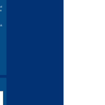
al
an
nek