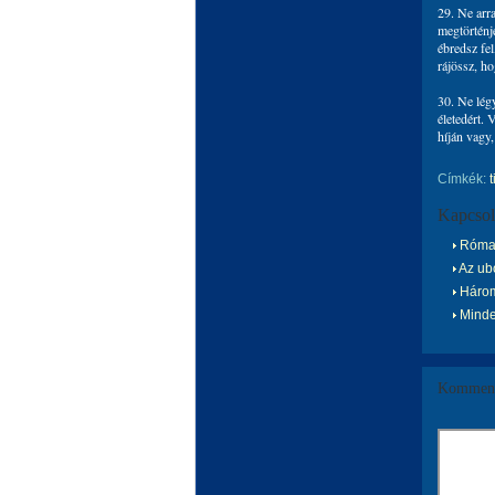
29. Ne arr
megtörténj
ébredsz fel
rájössz, ho
30. Ne lég
életedért. 
híján vagy
Címkék:
t
Kapcsol
Római
Az ub
Három
Mindeg
Komment