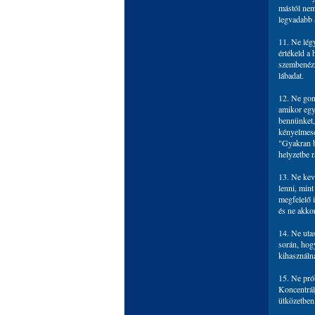
mástól nem
legvadabb 
11. Ne légy
értékeld a
szembenézn
lábadat.
12. Ne gon
amikor egy
bennünket,
kényelmese
"Gyakran b
helyzetbe 
13. Ne kev
lenni, mint
megfelelő 
és ne akko
14. Ne utas
során, hog
kihasználn
15. Ne pró
Koncentrál
ütközetben 