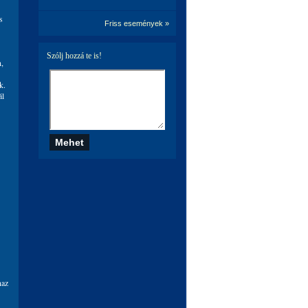
s
Friss események »
Szólj hozzá te is!
n,
k.
ál
naz