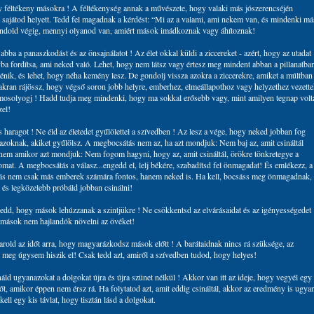
y féltékeny másokra ! A féltékenység annak a művészete, hogy valaki más jószerencséjén
a sajátod helyett. Tedd fel magadnak a kérdést: “Mi az a valami, ami nekem van, és mindenki má
ndold végig, mennyi olyanod van, amiért mások imádkoznak vagy áhítoznak!
bba a panaszkodást és az önsajnálatot ! Az élet okkal küldi a ziccereket - azért, hogy az utadat
yba fordítsa, ami neked való. Lehet, hogy nem látsz vagy értesz meg mindent abban a pillanatba
ténik, és lehet, hogy néha kemény lesz. De gondolj vissza azokra a ziccerekre, amiket a múltban
akran rájössz, hogy végső soron jobb helyre, emberhez, elmeállapothoz vagy helyzethez vezette
solyogj ! Hadd tudja meg mindenki, hogy ma sokkal erősebb vagy, mint amilyen tegnap volt
zel!
s haragot ! Ne éld az életedet gyűlölettel a szívedben ! Az lesz a vége, hogy neked jobban fog
t azoknak, akiket gyűlölsz. A megbocsátás nem az, ha azt mondjuk: Nem baj az, amit csináltál
nem amikor azt mondjuk: Nem fogom hagyni, hogy az, amit csináltál, örökre tönkretegye a
mat. A megbocsátás a válasz...engedd el, lelj békére, szabadítsd fel önmagadat! És emlékezz, a
s nem csak más emberek számára fontos, hanem neked is. Ha kell, bocsáss meg önmagadnak,
 és legközelebb próbáld jobban csinálni!
edd, hogy mások lehúzzanak a szintjükre ! Ne csökkentsd az elvárásaidat és az igényességedet
t mások nem hajlandók növelni az övéket!
arold az időt arra, hogy magyarázkodsz mások előtt ! A barátaidnak nincs rá szüksége, az
d meg úgysem hiszik el! Csak tedd azt, amiről a szívedben tudod, hogy helyes!
áld ugyanazokat a dolgokat újra és újra szünet nélkül ! Akkor van itt az ideje, hogy vegyél egy
őt, amikor éppen nem érsz rá. Ha folytatod azt, amit eddig csináltál, akkor az eredmény is ugya
kell egy kis távlat, hogy tisztán lásd a dolgokat.