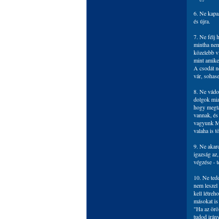
6. Ne kapa
és újra.
7. Ne félj 
mintha nem
közelebb v
mint amiket
A csodát n
vár, sohase
8. Ne vádo
dolgok mia
hogy megta
vannak, és
vagyunk MO
valaha is t
9. Ne akar
igazság az
végzése - 
10. Ne ted
nem leszel
kell létre
másokat is
"Ha az öröm
tudod irán