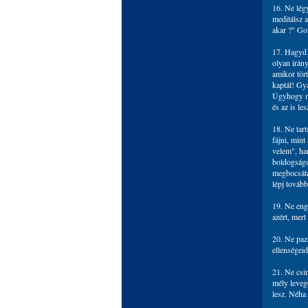
16. Ne lég
meditálsz 
akar ?" Go
17. Hagyd a
olyan irán
amikor tör
kaptál! Gy
Úgyhogy mo
és az is les
18. Ne tart
fájni, min
velem", ha
boldogságo
megbocsátá
lépj tovább
19. Ne eng
azért, mer
20. Ne paz
ellenségei
21. Ne csin
mély leveg
lesz. Néha 