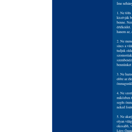
Íme néhány
1. Ne tölts
kiszívják b
benne. Nem
értékeidet.
hanem az, a
2. Ne mene
sincs a vi
tudjuk old
szomorúak 
szembenézz
bennünket 
3. Ne hazu
előre az é
önmagunkk
4. Ne szorí
miközben tú
segíts önma
neked fonto
5. Ne akar
olyan vilá
okosabb, v
Légy Önmag