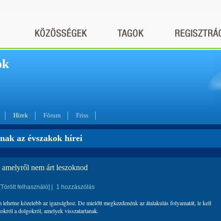
ok
Hírek
Fórum
Friss
nak az évszakok hírei
 amelyről nem árt leszoknod
[Törölt felhasználó]
|
1 hozzászólás
lehetne közelebb az igazsághoz. De mielőtt megkezdenénk az átalakulás folyamatát, le kell
okról a dolgokról, amelyek visszatartanak.