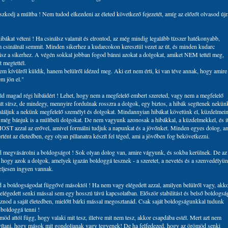
szkodj a múltba ! Nem tudod elkezdeni az életed következő fejezetét, amíg az előzőt olvasod újr
hibákat véteni ! Ha csinálsz valamit és elrontod, az még mindig legalább tízszer hatékonyabb,
 csinálnál semmit. Minden sikerhez a kudarcokon keresztül vezet az út, és minden kudarc
isz a sikerhez. A végén sokkal jobban fogod bánni azokat a dolgokat, amiket NEM tettél meg,
 megtettél.
em kívülről küldik, hanem belülről idézed meg. Aki ezt nem érti, ki van téve annak, hogy amire
m jön el."
ld magad régi hibáidért ! Lehet, hogy nem a megfelelő embert szereted, vagy nem a megfelelő
tt sírsz, de mindegy, mennyire fordulnak rosszra a dolgok, egy biztos, a hibák segítenek nekün
láljuk a nekünk megfelelő személyt és dolgokat. Mindannyian hibákat követünk el, küzdelmei
 még bánjuk is a múltbeli dolgokat. De nem vagyunk azonosak a hibákkal, a küzdelmekkel, és it
ST azzal az erővel, amivel formálni tudjuk a napunkat és a jövőnket. Minden egyes dolog, a
örtént az életedben, egy olyan pillanatra készít fel téged, ami a jövőben fog bekövetkezni.
d megvásárolni a boldogságot ! Sok olyan dolog van, amire vágyunk, és sokba kerülnek. De az
, hogy azok a dolgok, amelyek igazán boldoggá tesznek - a szeretet, a nevetés és a szenvedélyü
teljesen ingyen vannak.
d a boldogságodat függővé másoktól ! Ha nem vagy elégedett azzal, amilyen belülről vagy, akk
 elégedett senki mással sem egy hosszú távú kapcsolatban. Először stabilitást és belső boldogsá
hoznod a saját életedben, mielőtt bárki mással megosztanád. Csak saját boldogságunkkal tudunk
 boldoggá tenni !
öd attól függ, hogy valaki mit tesz, illetve mit nem tesz, akkor csapdába estél. Mert azt nem
yítani, hogy mások mit gondoljanak vagy tegyenek! De ha felfedezed, hogy az örömöd senki