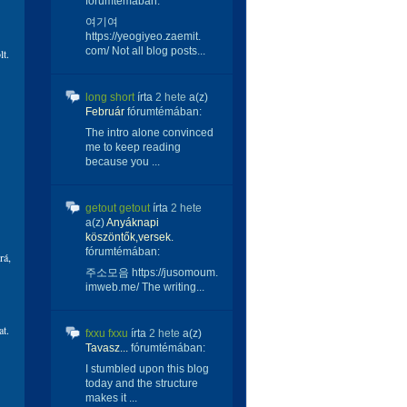
fórumtémában:
여기여
https://yeogiyeo.zaemit.
com/ Not all blog posts...
lt.
long short
írta
2 hete
a(z)
Február
fórumtémában:
The intro alone convinced
me to keep reading
because you ...
getout getout
írta
2 hete
a(z)
Anyáknapi
köszöntők,versek.
fórumtémában:
rá,
주소모음 https://jusomoum.
imweb.me/ The writing...
at.
fxxu fxxu
írta
2 hete
a(z)
Tavasz...
fórumtémában:
I stumbled upon this blog
today and the structure
makes it ...