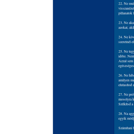
22. Ne mula
visszanézel
pillanatok 
23. Ne aka
azokat, aki
24. Ne köv
szeretnél 
25. Ne teg
időre. Nem
Azzal sem 
egészséges
26. Ne hib
amilyen mér
elutasítod 
27. Ne pró
mosolyra ké
Szűkítsd a
28. Na agg
egyik módj
Számítani 