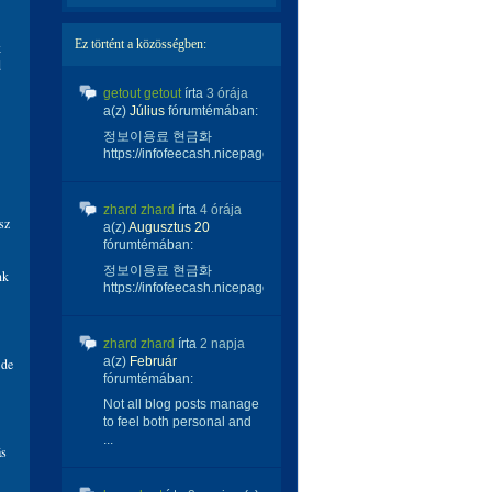
Ez történt a közösségben:
k
d
getout getout
írta
3 órája
a(z)
Július
fórumtémában:
정보이용료 현금화
https://infofeecash.nicepage...
zhard zhard
írta
4 órája
sz
a(z)
Augusztus 20
fórumtémában:
정보이용료 현금화
nk
https://infofeecash.nicepage...
zhard zhard
írta
2 napja
a(z)
Február
 de
fórumtémában:
Not all blog posts manage
to feel both personal and
...
ás