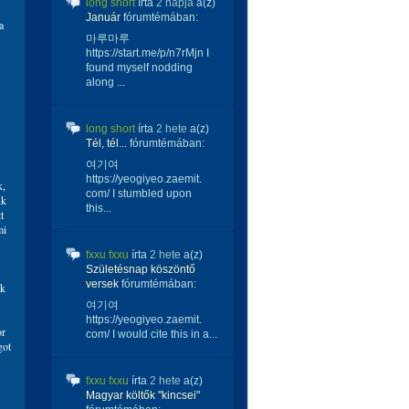
long short
írta
2 napja
a(z)
Január
fórumtémában:
a
마루마루
https://start.me/p/n7rMjn I
found myself nodding
along ...
long short
írta
2 hete
a(z)
Tél, tél...
fórumtémában:
여기여
https://yeogiyeo.zaemit.
k,
com/ I stumbled upon
nk
this...
t
mi
fxxu fxxu
írta
2 hete
a(z)
Születésnap köszöntő
versek
fórumtémában:
nk
여기여
https://yeogiyeo.zaemit.
or
com/ I would cite this in a...
got
fxxu fxxu
írta
2 hete
a(z)
Magyar költők "kincsei"