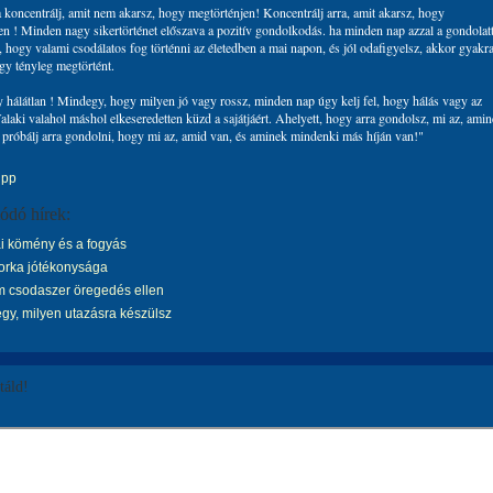
a koncentrálj, amit nem akarsz, hogy megtörténjen! Koncentrálj arra, amit akarsz, hogy
en ! Minden nagy sikertörténet előszava a pozitív gondolkodás. ha minden nap azzal a gondolatt
, hogy valami csodálatos fog történni az életedben a mai napon, és jól odafigyelsz, akkor gyakr
gy tényleg megtörtént.
y hálátlan ! Mindegy, hogy milyen jó vagy rossz, minden nap úgy kelj fel, hogy hálás vagy az
Valaki valahol máshol elkeseredetten küzd a sajátjáért. Ahelyett, hogy arra gondolsz, mi az, ami
, próbálj arra gondolni, hogy mi az, amid van, és aminek mindenki más híján van!"
ipp
ódó hírek:
 kömény és a fogyás
orka jótékonysága
 csodaszer öregedés ellen
y, milyen utazásra készülsz
áld!