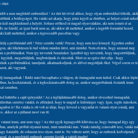
 ötlet:
 időt a nem megfelelő emberekkel ! Az élet túl rövid ahhoz, hogy olyan emberekkel töltsük, aki
előlünk a boldogságot. Ha valaki azt akarja, hogy jelen legyél az életében, az helyet csinál neke
 kell megküzdened a helyért. Sohase erőltesd rá magad olyasvalakire, aki nem ismeri el az
 És ne feledd, az igazi barát nem az, aki akkor áll melletted, amikor a legjobb formádat hozod,
ki kiáll melletted, amikor a legrosszabb passzban vagy.
külj a problémáid elől ! Nézz szembe velük! Persze, hogy nem lesz könnyű. Egyetlen ember
lágon, aki tökéletesen ki tud védeni minden ütést, ami rázúdul. Nem elvárás, hogy azonnal meg
ani a problémákat. Nem így terveztek bennünket. Igazából úgy terveztek, hogy megsértődjünk,
legyünk, megsérüljünk, megbotoljunk és elessünk. Mert ez az egész élet célja - hogy
ünk a problémákkal, tanuljunk, alkalmazkodjunk, és idővel megoldjuk őket. Végső soron ez te
azzá, aki vagyunk.
dj önmagadnak ! Bárki mást becsaphatsz a világon, de önmagadat nem tudod. Csak akkor lépü
letben, ha kockáztatunk, és a legkockázatosabb dolog az, amikor megpróbálunk őszinték lenni
al szemben.
tsd háttérbe a saját igényeidet ! Az a legfájdalmasabb dolog, amikor elveszíted önmagadat,
lzottan szeretsz valakit, és elfelejted, hogy te magad is különleges vagy. Igen, segíts másokon,
gadon is! Ha valaha is ott volt az ideje, hogy kövesd a vágyaidat és valami olyat csinálj, ami
s, akkor az a pillanat most van itt.
j valami lenni, ami nem vagy ! Az élet egyik legnagyobb kihívása az, hogy önmagad légy egy
gban, amelyik próbál olyanná tenni, mint mindenki más. Valaki mindig csinosabb lesz, valaki m
agy fiatalabb, de sohasem lesz olyan, mint te. Ne változz azért, hogy az emberek kedveljenek!
ad, és a megfelelő emberek szeretni fogják a valódi énedet!