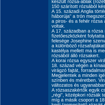
készült rózsa-ablak (rozet
150 szárított rózsából kés
A 15. századi Anglia tört
háborúja" a trón megszer
a piros- és a fehér rózsa 
voltak.
A 17. században a rózsa
fizetőeszközként folytatt
felesége Josephine szenv
a különböző rózsafajtáka
kastélya mellett ma is me
rózsából álló rózsakert.
A korai rózsa egyszer vir
18. század végén a kínai
virágzó fajtát, forradalma
Megjelentek a minden igén
színben és méretben. Vir
változatos és ugyanabban
A rózsaszakértők egyik cs
„régi", középkori rózsák 
míg a másik csoport a 18
kerti (nemesített) rózsáit