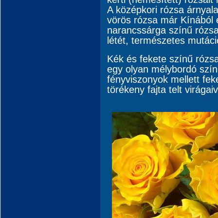
A középkori rózsa árnyala
vörös rózsa már Kínából é
narancssárga színű rózsa
létét, természetes mutác
Kék és fekete színű róz
egy olyan mélybordó szín
fényviszonyok mellett fek
törékeny fajta telt virágai