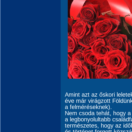
Amint azt az őskori leletek
éve már virágzott Földün
a felméréseknek).
Nem csoda tehát, hogy a 
a legbonyolultabb családfá
természetes, hogy az idő
és történet forgott közszá