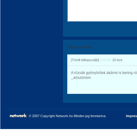
Hozzászólások
üzente
[Törölt felhasználó]
10 éve
A rózsák gyönyörűek akármi is kering ró
,,,köszönöm
© 2007 Copyright Network.hu Minden jog fenntartva.
Impre