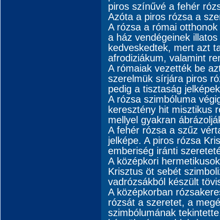
piros színűvé a fehér róz
Azóta a piros rózsa a sz
A rózsa a római otthonok a
a ház vendégeinek illatos 
kedveskedtek, mert azt ta
afrodiziákum, valamint r
A rómaiak vezették be azt
szerelmük sírjára piros ró
pedig a tisztaság jelképek
A rózsa szimbóluma végigv
keresztény hit misztikus r
mellyel gyakran ábrázoljá
A fehér rózsa a szűz vér
jelképe. A piros rózsa Kri
emberiség iránti szerete
A középkori hermetikusok 
Krisztus öt sebét szimbol
vadrózsákból készült tövis
A középkorban rózsakeres
rózsát a szeretet, a meg
szimbólumának tekintette