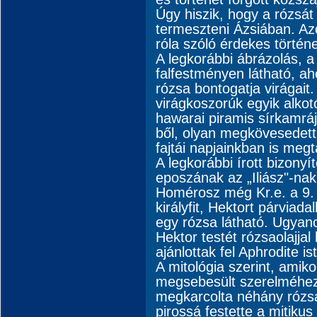
Úgy hiszik, hogy a rózsát
termeszteni Ázsiában. Az
róla szóló érdekes történ
A legkorábbi ábrázolás, a 
falfestményen látható, ah
rózsa bontogatja virágait.
virágkoszorúk egyik alkot
hawarai piramis sírkamráj
ből, olyan megkövesedett
fajtái napjainkban is megt
A legkorábbi írott bizony
eposzának az „Iliász"-nak 
Homérosz még Kr.e. a 9. 
királyfit, Hektort párvia
egy rózsa látható. Ugyanc
Hektor testét rózsaolajja
ajánlottak fel Aphrodite is
A mitológia szerint, amik
megsebesült szerelméhez 
megkarcolta néhány rózsa
pirossá festette a mitikus 